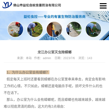
龙江办公室灭虫除蟑螂
来源：
本站
作者：
admin
日期：
2023/7/6
浏览：
143
1、为什么办公室会有蟑螂？
假定每天上班时还要看到蟑螂在办公室里串来串去，肯定会有影响
工作的心情，不只如此，蟑螂还是电脑杀手呢，损坏文件什么的也
不在话下。
那么，办公室为什么会有蟑螂呢，而且蟑螂也有越来越多，越来越
难以彻底肃清的趋向，这大约有2点缘由：